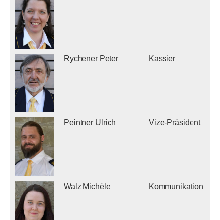
Rychener Peter
Kassier
p
Peintner Ulrich
Vize-Präsident
u
Walz Michèle
Kommunikation
m