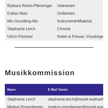
Barbara Rehm-Pfenninger
Veteranen
Esther Walz
Uniformen
Min Grundtvig-Wu
Instrumente/Material
Stephanie Lerch
Chronik
Ulrich Peintner
Noten & Presse, Vizedirigent
Musikkommission
Name
E-Mail Verein
Stephanie Lerch
stephanie.lerch@musik-wallisellen
Markus Rosenberger
markus.rosenberger@musik-wallise