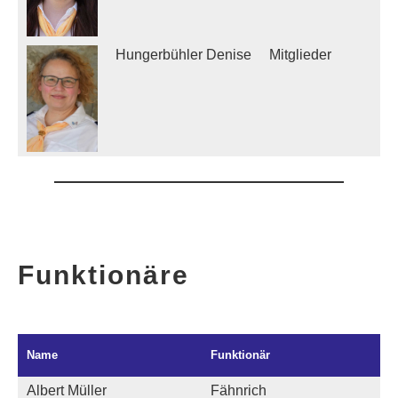
Hungerbühler Denise
Mitglieder
d
Funktionäre
Name
Funktionär
Albert Müller
Fähnrich